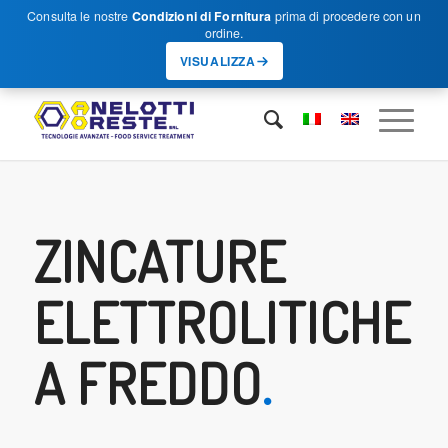
Consulta le nostre
Condizioni di Fornitura
prima di procedere con un
ordine.
VISUALIZZA
ZINCATURE
ELETTROLITICHE
A FREDDO
.