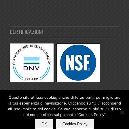
CERTIFICAZIONI
Questo sito utilizza cookie, anche di terze parti, per migliorare
la tua esperienza di navigazione. Cliccando su "OK" acconsenti
all' uso implicito dei cookie. Se vuoi saperne di piu' sull' utilizzo
© Copyright - Anelotti Oreste S.r.l. | P.Iva & C.F: 03577060985 |
Condizioni di
dei cookie clicca sul pulsante "Cookies Policy"
Fornitura
|
Cookies Policy
|
Privacy Policy
|
OK
Cookies Policy